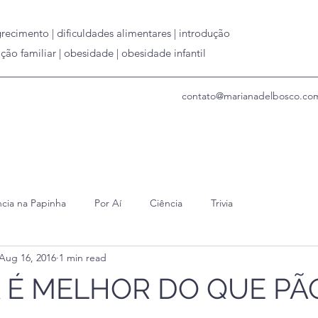
grecimento | dificuldades alimentares | introdução
ção familiar | obesidade | obesidade infantil
contato@marianadelbosco.co
cia na Papinha
Por Aí
Ciência
Trivia
Aug 16, 2016
1 min read
 É MELHOR DO QUE PÃ