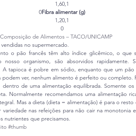
1,60,1
0
Fibra alimentar (g)
1,20,1
0
 de Composição de Alimentos – TACO/UNICAMP
 vendidas no supermercado.
nto o pão francês têm alto índice glicêmico, o que si
o nosso organismo, são absorvidos rapidamente. 
s. A tapioca é pobre em sódio, enquanto que um pão 
podem ver, nenhum alimento é perfeito ou completo. Por
 dentro de uma alimentação equilibrada. Somente os 
eta. Normalmente recomendamos uma alimentação rica 
gral. Mas a dieta (dieta = alimentação) é para o resto d
 variedade nas refeições para não cair na monotonia e 
 nutrientes que precisamos.
ito
#thumb