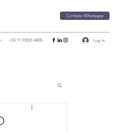
Contato Whatsapp
m
+55 11 93031-8405
Log In
O