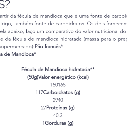
S?
partir da fécula de mandioca que é uma fonte de carboi
 trigo, também fonte de carboidratos. Os dois fornecem
la abaixo, faço um comparativo do valor nutricional do 
e da fécula de mandioca hidratada (massa para o prep
supermercado):
Pão francês*
la de Mandioca*
Fécula de Mandioca hidratada**
(50g)Valor energético (kcal)
150165
117
Carboidratos (g)
2940
27
Proteínas (g)
40,3
1
Gorduras (g)