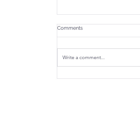
Comments
Write a comment...
O QUE EU NÃO POSSO
COMER DURANTE A
GESTAÇÃO?