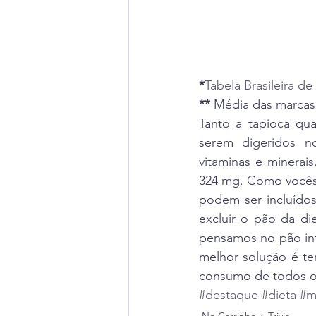
*
Tabela Brasileira
**
 Média das marcas
Tanto a tapioca qua
serem digeridos n
vitaminas e minerai
324 mg. Como vocês 
podem ser incluídos
excluir o pão da di
pensamos no pão inte
melhor solução é ter
consumo de todos os
#destaque
#dieta
#m