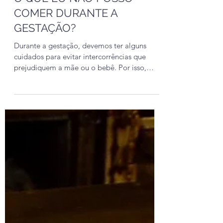
O QUE EU NÃO POSSO
COMER DURANTE A
GESTAÇÃO?
Durante a gestação, devemos ter alguns
cuidados para evitar intercorrências que
prejudiquem a mãe ou o bebê. Por isso,
grávidas não devem...