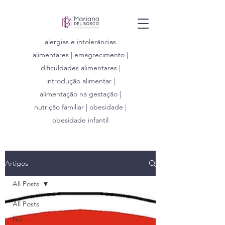
alergias e intolerâncias
alimentares | emagrecimento |
dificuldades alimentares |
introdução alimentar |
alimentação na gestação |
nutrição familiar | obesidade |
obesidade infantil
Artigos
All Posts
All Posts
No