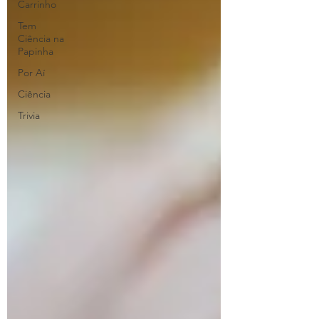
Carrinho
Tem
Ciência na
Papinha
Por Aí
Ciência
Trivia