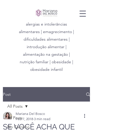
alergias e intolerâncias
alimentares | emagrecimento |
dificuldades alimentares |
introdução alimentar |
alimentação na gestação |
nutrição familiar | obesidade |
obesidade infantil
Post
All Posts
Mariana Del Bosco
All Posts
Feb 7, 2018
3 min read
SE VOCÊ ACHA QUE
No Carrinho