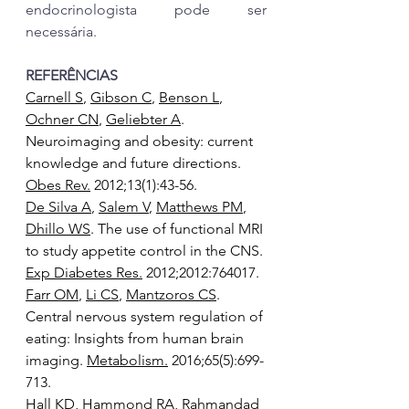
endocrinologista pode ser 
necessária.
REFERÊNCIAS
Carnell S
, 
Gibson C
, 
Benson L
, 
Ochner CN
, 
Geliebter A
. 
Neuroimaging and obesity: current 
knowledge and future directions. 
Obes Rev.
 2012;13(1):43-56.
De Silva A
, 
Salem V
, 
Matthews PM
, 
Dhillo WS
. The use of functional MRI 
to study appetite control in the CNS. 
Exp Diabetes Res.
 2012;2012:764017.
Farr OM
, 
Li CS
, 
Mantzoros CS
. 
Central nervous system regulation of 
eating: Insights from human brain 
imaging. 
Metabolism.
 2016;65(5):699-
713.
Hall KD, Hammond RA, Rahmandad 