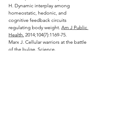
H. Dynamic interplay among 
homeostatic, hedonic, and 
cognitive feedback circuits 
regulating body weight. 
Am J Public 
Health.
 2014;104(7):1169-75.
Marx J. Cellular warriors at the battle 
of the bulge. Science. 
2003;299(5608):846-9.
Yu YH
, 
Vasselli JR
, 
Zhang Y
, 
Mechanick JI
, 
Korner J
, 
Peterli R
. 
Metabolic vs. hedonic obesity: a 
conceptual distinction and its clinical 
implications. 
Obes Rev.
2015;16(3):234- 47.
#emoções
#destaque
#clipping
#thumb
#dieta
#prazer
#recompensa
#obesidade
#emagrecimento
Ciência