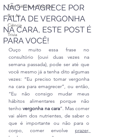
NÃO EMAGRECE POR
Tem Ciência na Papinha
Por Aí
FALTA DE VERGONHA
Ciência
NA CARA, ESTE POST É
Trivia
PARA VOCÊ!
Ouço muito essa frase no 
consultório (ouvi duas vezes na 
semana passada), pode ser até que 
você mesmo já a tenha dito algumas 
vezes: “Eu preciso tomar vergonha 
na cara para emagrecer”, ou então, 
“Eu não consigo mudar meus 
hábitos alimentares porque não 
tenho 
vergonha na cara
”. Mas comer 
vai além dos nutrientes, de saber o 
que é importante ou não para o 
corpo, comer envolve 
prazer, 